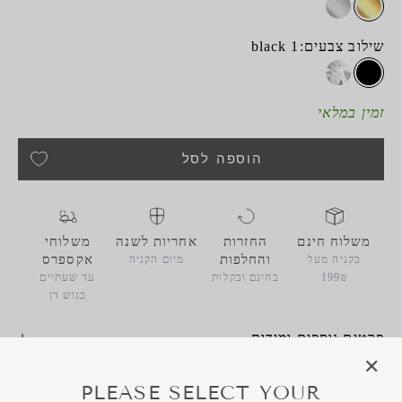
זהב
כסף
שילוב צבעים:
1 black
34 crystal
1 black
זמין במלאי
הוספה לסל
משלוח חינם
החזרות
אחריות לשנה
משלוחי
והחלפות
אקספרס
בקניה מעל
מיום הקניה
199₪
בחינם ובקלות
עד שעתיים
בגוש דן
פרטים נוספים ומידות
משלוחים & החלפות והחזרות
חומרים ואחריות