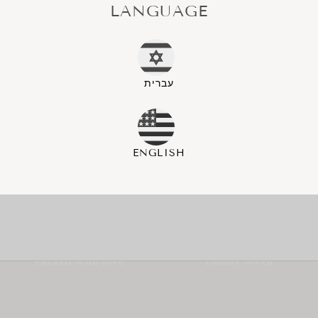
?Need help
אם את מתלבטת או רוצה לשאול שאלה, שירות
הלקוחות שלנו ישמח לעזור. השאירי לנו הודעה
ב
וואטסאפ
או דרך
עמוד צור קשר
שיתוף
Packed with love
Totally loved